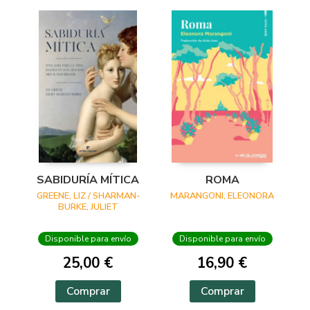
SABIDURÍA MÍTICA
ROMA
GREENE, LIZ / SHARMAN-
MARANGONI, ELEONORA
BURKE, JULIET
Disponible para envío
Disponible para envío
25,00 €
16,90 €
Comprar
Comprar