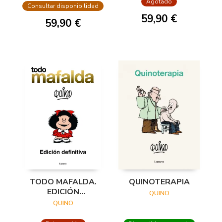
Agotado
(EDICIÓN ¡FELIZ
Consultar disponibilidad
ANIVERSARIO, MAF
59,90 €
59,90 €
TODO MAFALDA.
QUINOTERAPIA
EDICIÓN
QUINO
DEFINITIVA
QUINO