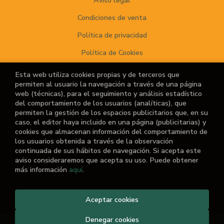
Aviso legal
Condiciones de venta
Política de privacidad
Política de Cookies
Esta web utiliza cookies propias y de terceros que
permiten al usuario la navegación a través de una página
ATENCIÓN AL CLIENTE
web (técnicas), para el seguimiento y análisis estadístico
del comportamiento de los usuarios (analíticas), que
Quiénes somos
permiten la gestión de los espacios publicitarios que, en su
caso, el editor haya incluido en una página (publicitarias) y
Noticias
cookies que almacenan información del comportamiento de
los usuarios obtenida a través de la observación
¿No encuentras el libro que buscas?
continuada de sus hábitos de navegación. Si acepta este
aviso consideraremos que acepta su uso. Puede obtener
más información
aquí
.
2026 ©
El Retiro de las Letras
Aceptar cookies
. Todos los Derechos
Reservados |
Grupo Trevenque
Denegar cookies