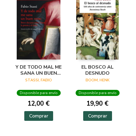
Y DE TODO MAL ME
EL BOSCO AL
SANA UN BUEN
DESNUDO
VERSO
STASSI, FABIO
BOOM, HENK
Disponible para envío
Disponible para envío
12,00 €
19,90 €
Comprar
Comprar