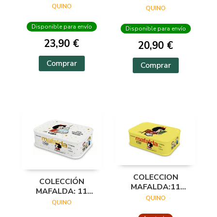
QUINO
QUINO
Disponible para envío
Disponible para envío
23,90 €
20,90 €
Comprar
Comprar
COLECCION
COLECCIÓN
MAFALDA:11
MAFALDA: 11
TOMOS (LATA
QUINO
TOMOS EN UNA
QUINO
AMARILLA)
CAJA DE LATA