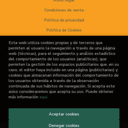
Aviso legal
Condiciones de venta
Política de privacidad
Política de Cookies
Esta web utiliza cookies propias y de terceros que
permiten al usuario la navegación a través de una página
ATENCIÓN AL CLIENTE
web (técnicas), para el seguimiento y análisis estadístico
del comportamiento de los usuarios (analíticas), que
Quiénes somos
permiten la gestión de los espacios publicitarios que, en su
caso, el editor haya incluido en una página (publicitarias) y
Noticias
cookies que almacenan información del comportamiento de
los usuarios obtenida a través de la observación
¿No encuentras el libro que buscas?
continuada de sus hábitos de navegación. Si acepta este
aviso consideraremos que acepta su uso. Puede obtener
más información
aquí
.
2026 ©
El Retiro de las Letras
Aceptar cookies
. Todos los Derechos
Reservados |
Grupo Trevenque
Denegar cookies