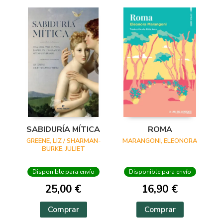
SABIDURÍA MÍTICA
ROMA
GREENE, LIZ / SHARMAN-
MARANGONI, ELEONORA
BURKE, JULIET
Disponible para envío
Disponible para envío
25,00 €
16,90 €
Comprar
Comprar