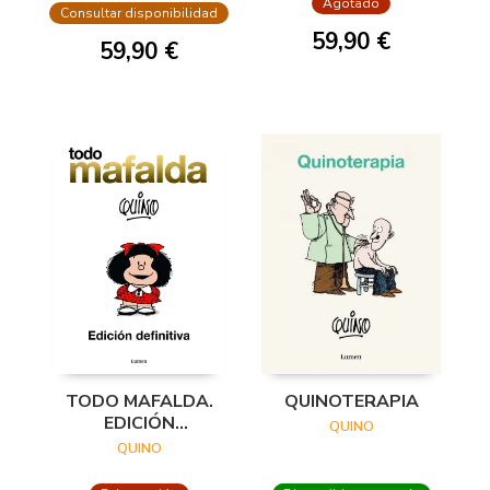
Agotado
(EDICIÓN ¡FELIZ
Consultar disponibilidad
ANIVERSARIO, MAF
59,90 €
59,90 €
TODO MAFALDA.
QUINOTERAPIA
EDICIÓN
QUINO
DEFINITIVA
QUINO