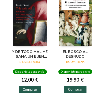
Y DE TODO MAL ME
EL BOSCO AL
SANA UN BUEN
DESNUDO
VERSO
STASSI, FABIO
BOOM, HENK
Disponible para envío
Disponible para envío
12,00 €
19,90 €
Comprar
Comprar