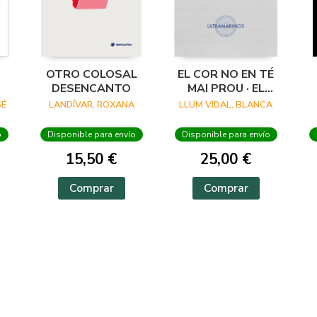
OTRO COLOSAL
EL COR NO EN TÉ
DESENCANTO
MAI PROU · EL
CORAZÓN NO
SÉ
LANDÍVAR, ROXANA
LLUM VIDAL, BLANCA
TIENE NUNCA
SUFICIENTE
o
Disponible para envío
Disponible para envío
15,50 €
25,00 €
Comprar
Comprar