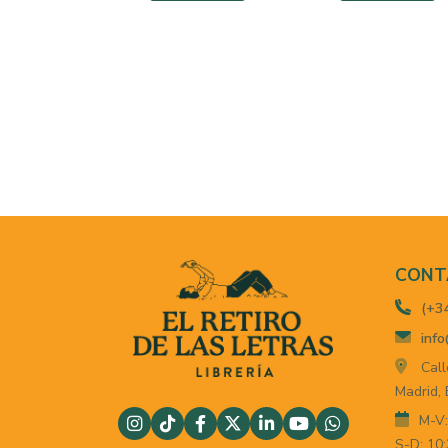
CONT
(+3
info
Call
Madrid,
M-V:
S-D: 10: