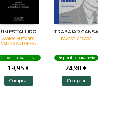
UN ESTALLIDO
TRABAJAR CANSA
VARIOS AUTORES,
PAVESE, CESARE
VARIOS AUTORES /
MOLINA GIL, RAUL /
LÓPEZ FERNÁNDEZ,
Disponible para envío
Disponible para envío
ÁLVARO
19,95 €
24,90 €
Comprar
Comprar