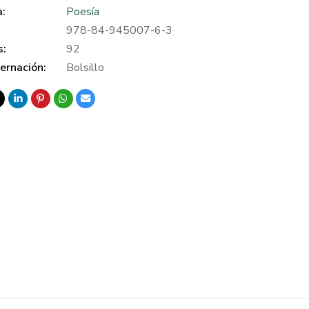
a:
Poesía
978-84-945007-6-3
s:
92
ernación:
Bolsillo