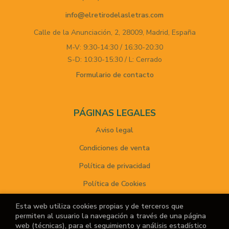
info@elretirodelasletras.com
Calle de la Anunciación, 2,
28009,
Madrid,
España
M-V: 9:30-14:30 / 16:30-20:30
S-D: 10:30-15:30 / L: Cerrado
Formulario de contacto
PÁGINAS LEGALES
Aviso legal
Condiciones de venta
Política de privacidad
Política de Cookies
Esta web utiliza cookies propias y de terceros que
permiten al usuario la navegación a través de una página
ATENCIÓN AL CLIENTE
web (técnicas), para el seguimiento y análisis estadístico