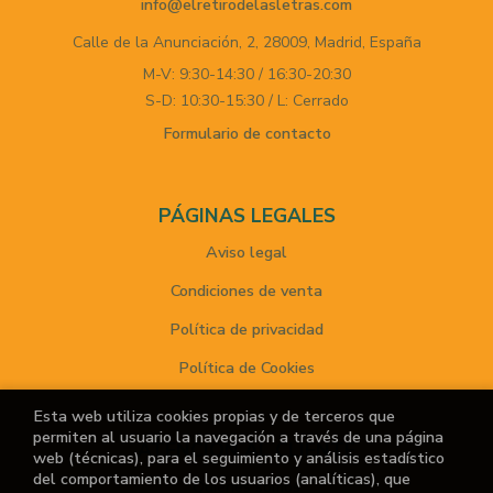
info@elretirodelasletras.com
Calle de la Anunciación, 2,
28009,
Madrid,
España
M-V: 9:30-14:30 / 16:30-20:30
S-D: 10:30-15:30 / L: Cerrado
Formulario de contacto
PÁGINAS LEGALES
Aviso legal
Condiciones de venta
Política de privacidad
Política de Cookies
Esta web utiliza cookies propias y de terceros que
permiten al usuario la navegación a través de una página
ATENCIÓN AL CLIENTE
web (técnicas), para el seguimiento y análisis estadístico
del comportamiento de los usuarios (analíticas), que
Quiénes somos