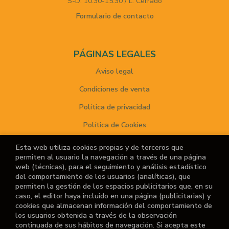
S-D: 10:30-15:30 / L: Cerrado
Formulario de contacto
PÁGINAS LEGALES
Aviso legal
Condiciones de venta
Política de privacidad
Política de Cookies
Esta web utiliza cookies propias y de terceros que
permiten al usuario la navegación a través de una página
ATENCIÓN AL CLIENTE
web (técnicas), para el seguimiento y análisis estadístico
del comportamiento de los usuarios (analíticas), que
Quiénes somos
permiten la gestión de los espacios publicitarios que, en su
caso, el editor haya incluido en una página (publicitarias) y
Noticias
cookies que almacenan información del comportamiento de
los usuarios obtenida a través de la observación
¿No encuentras el libro que buscas?
continuada de sus hábitos de navegación. Si acepta este