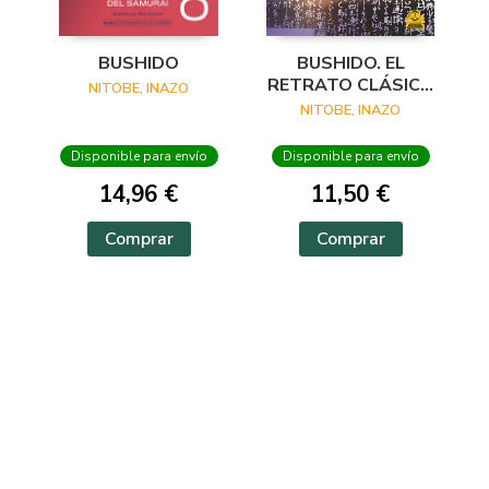
BUSHIDO
BUSHIDO. EL
RETRATO CLÁSICO
NITOBE, INAZO
DE LA CULTURA
NITOBE, INAZO
MARCIAL DE LOS
SAMURÁIS
Disponible para envío
Disponible para envío
(BICOLOR)
14,96 €
11,50 €
Comprar
Comprar