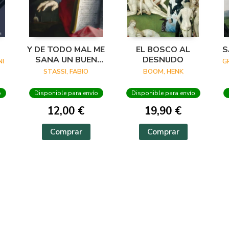
Y DE TODO MAL ME
EL BOSCO AL
S
SANA UN BUEN
DESNUDO
I
G
VERSO
STASSI, FABIO
BOOM, HENK
o
Disponible para envío
Disponible para envío
12,00 €
19,90 €
Comprar
Comprar