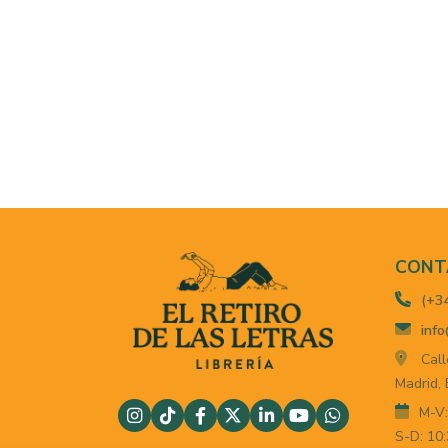
CONT
(+3
info
Call
Madrid,
M-V:
S-D: 10: