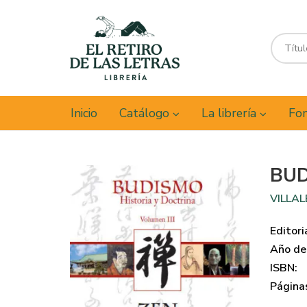
Inicio
Catálogo
La librería
Fon
BUD
VILLA
Editori
Año de 
ISBN:
Página