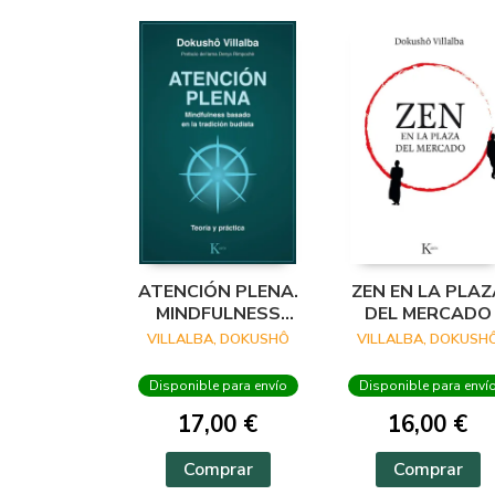
ATENCIÓN PLENA.
ZEN EN LA PLAZ
MINDFULNESS
DEL MERCADO
BASADO EN LA
VILLALBA, DOKUSHÔ
VILLALBA, DOKUSH
TRADICIÓN
BUDISTA
Disponible para envío
Disponible para enví
17,00 €
16,00 €
Comprar
Comprar