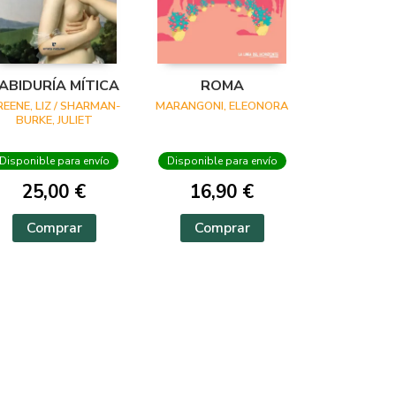
ABIDURÍA MÍTICA
ROMA
REENE, LIZ / SHARMAN-
MARANGONI, ELEONORA
BURKE, JULIET
Disponible para envío
Disponible para envío
25,00 €
16,90 €
Comprar
Comprar