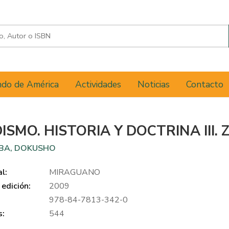
do de América
Actividades
Noticias
Contacto
ISMO. HISTORIA Y DOCTRINA III. 
LBA, DOKUSHO
al:
MIRAGUANO
edición:
2009
978-84-7813-342-0
s:
544