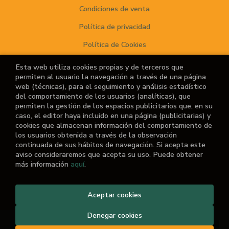
Condiciones de venta
Política de privacidad
Política de Cookies
Esta web utiliza cookies propias y de terceros que
permiten al usuario la navegación a través de una página
ATENCIÓN AL CLIENTE
web (técnicas), para el seguimiento y análisis estadístico
del comportamiento de los usuarios (analíticas), que
Quiénes somos
permiten la gestión de los espacios publicitarios que, en su
caso, el editor haya incluido en una página (publicitarias) y
Noticias
cookies que almacenan información del comportamiento de
los usuarios obtenida a través de la observación
¿No encuentras el libro que buscas?
continuada de sus hábitos de navegación. Si acepta este
aviso consideraremos que acepta su uso. Puede obtener
más información
aquí
.
Aceptar cookies
2026 ©
El Retiro de las Letras
. Todos los Derechos
Reservados |
Grupo Trevenque
Denegar cookies