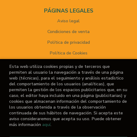
PÁGINAS LEGALES
Aviso legal
Condiciones de venta
Política de privacidad
Política de Cookies
Esta web utiliza cookies propias y de terceros que
permiten al usuario la navegación a través de una página
ATENCIÓN AL CLIENTE
web (técnicas), para el seguimiento y análisis estadístico
del comportamiento de los usuarios (analíticas), que
Quiénes somos
permiten la gestión de los espacios publicitarios que, en su
caso, el editor haya incluido en una página (publicitarias) y
Noticias
cookies que almacenan información del comportamiento de
los usuarios obtenida a través de la observación
¿No encuentras el libro que buscas?
continuada de sus hábitos de navegación. Si acepta este
aviso consideraremos que acepta su uso. Puede obtener
más información
aquí
.