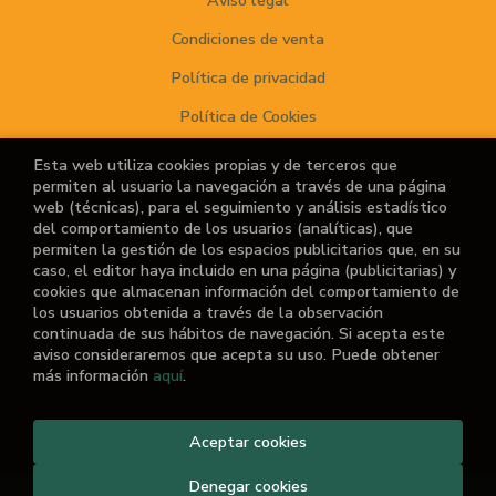
Aviso legal
Condiciones de venta
Política de privacidad
Política de Cookies
Esta web utiliza cookies propias y de terceros que
permiten al usuario la navegación a través de una página
ATENCIÓN AL CLIENTE
web (técnicas), para el seguimiento y análisis estadístico
del comportamiento de los usuarios (analíticas), que
Quiénes somos
permiten la gestión de los espacios publicitarios que, en su
caso, el editor haya incluido en una página (publicitarias) y
Noticias
cookies que almacenan información del comportamiento de
los usuarios obtenida a través de la observación
¿No encuentras el libro que buscas?
continuada de sus hábitos de navegación. Si acepta este
aviso consideraremos que acepta su uso. Puede obtener
más información
aquí
.
2026 ©
El Retiro de las Letras
Aceptar cookies
. Todos los Derechos
Reservados |
Grupo Trevenque
Denegar cookies