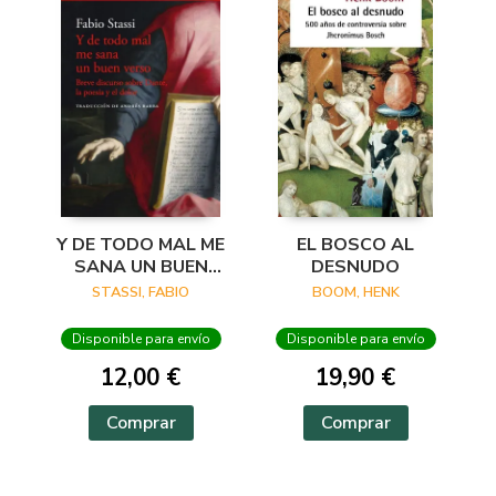
Y DE TODO MAL ME
EL BOSCO AL
SANA UN BUEN
DESNUDO
VERSO
STASSI, FABIO
BOOM, HENK
Disponible para envío
Disponible para envío
12,00 €
19,90 €
Comprar
Comprar