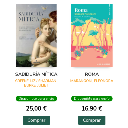
SABIDURÍA MÍTICA
ROMA
GREENE, LIZ / SHARMAN-
MARANGONI, ELEONORA
BURKE, JULIET
Disponible para envío
Disponible para envío
25,00 €
16,90 €
Comprar
Comprar