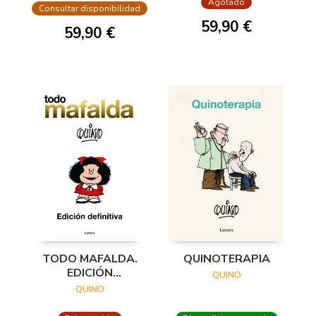
Agotado
(EDICIÓN ¡FELIZ
Consultar disponibilidad
ANIVERSARIO, MAF
59,90 €
59,90 €
TODO MAFALDA.
QUINOTERAPIA
EDICIÓN
QUINO
DEFINITIVA
QUINO