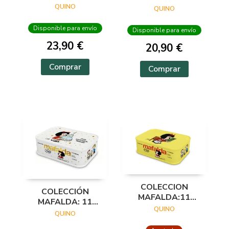
QUINO
QUINO
Disponible para envío
Disponible para envío
23,90 €
20,90 €
Comprar
Comprar
COLECCION
COLECCIÓN
MAFALDA:11
MAFALDA: 11
TOMOS (LATA
QUINO
TOMOS EN UNA
QUINO
AMARILLA)
CAJA DE LATA