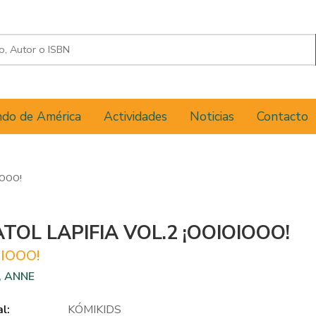
do de América
Actividades
Noticias
Contacto
IOOO!
TOL LAPIFIA VOL.2 ¡OOIOIOOO!
OIOOO!
, ANNE
al:
KÓMIKIDS