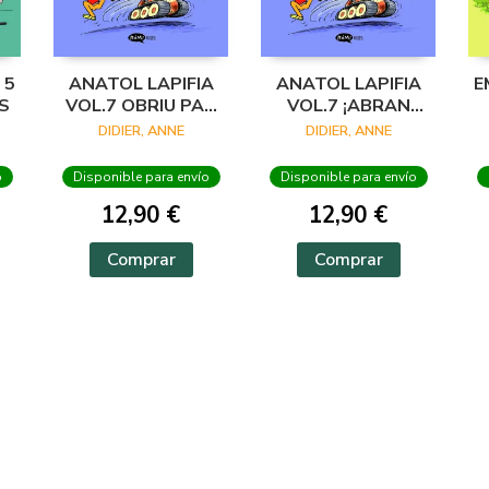
 5
ANATOL LAPIFIA
ANATOL LAPIFIA
E
S
VOL.7 OBRIU PAS
VOL.7 ¡ABRAN
AL DESTROYATOR!
PASO AL
DIDIER, ANNE
DIDIER, ANNE
DESTROYADOR!
o
Disponible para envío
Disponible para envío
12,90 €
12,90 €
Comprar
Comprar