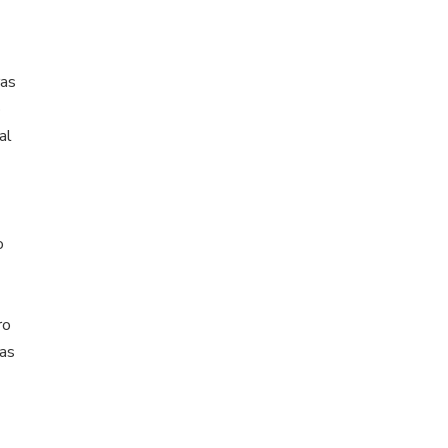
ras
o
al
o
ro
das