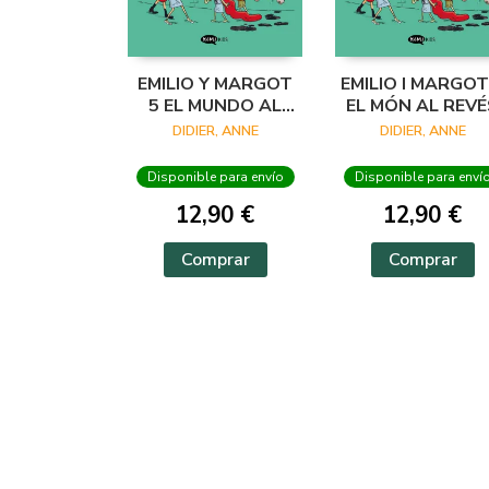
EMILIO Y MARGOT
EMILIO I MARGOT
5 EL MUNDO AL
EL MÓN AL REVÉ
REVÉS
DIDIER, ANNE
DIDIER, ANNE
Disponible para envío
Disponible para enví
12,90 €
12,90 €
Comprar
Comprar