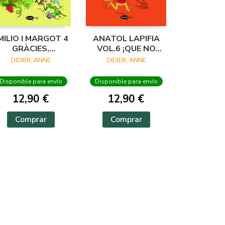
MILIO I MARGOT 4
ANATOL LAPIFIA
GRÀCIES,
VOL.6 ¡QUE NO
MONSTRES!
CUNDA EL PÁNICO!
DIDIER, ANNE
DIDIER, ANNE
Disponible para envío
Disponible para envío
12,90 €
12,90 €
Comprar
Comprar