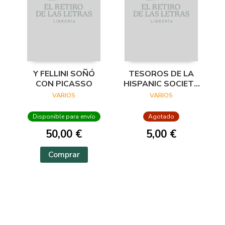
Y FELLINI SOÑÓ
TESOROS DE LA
CON PICASSO
HISPANIC SOCIETY
OF AMERICA.
VARIOS
VARIOS
VISIONES DEL
MUNDO HISPÁNICO
Disponible para envío
Agotado
50,00 €
5,00 €
Comprar