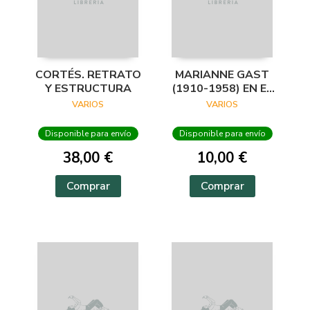
CORTÉS. RETRATO
MARIANNE GAST
Y ESTRUCTURA
(1910-1958) EN EL
ARCHIVO
VARIOS
VARIOS
LAFUENTE
Disponible para envío
Disponible para envío
38,00 €
10,00 €
Comprar
Comprar