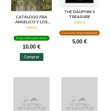
THE DAUPHIN S
TREASURE
CATÁLOGO FRA
ANGELICO Y LOS
VARIOS
INICIOS DEL
VARIOS
RENACIMIENTO EN
Consultar disponibilidad
FLORENCIA
Disponible para envío
5,00 €
10,00 €
Comprar