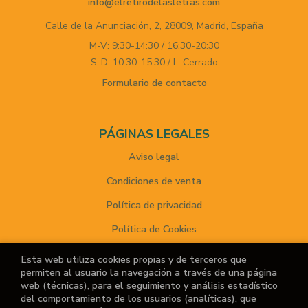
info@elretirodelasletras.com
Calle de la Anunciación, 2,
28009,
Madrid,
España
M-V: 9:30-14:30 / 16:30-20:30
S-D: 10:30-15:30 / L: Cerrado
Formulario de contacto
PÁGINAS LEGALES
Aviso legal
Condiciones de venta
Política de privacidad
Política de Cookies
Esta web utiliza cookies propias y de terceros que
permiten al usuario la navegación a través de una página
ATENCIÓN AL CLIENTE
web (técnicas), para el seguimiento y análisis estadístico
del comportamiento de los usuarios (analíticas), que
Quiénes somos