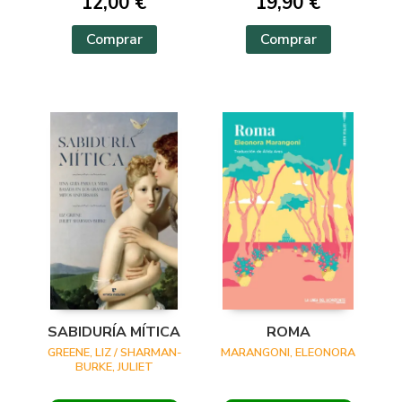
12,00 €
19,90 €
Comprar
Comprar
SABIDURÍA MÍTICA
ROMA
GREENE, LIZ / SHARMAN-
MARANGONI, ELEONORA
BURKE, JULIET